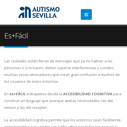
Es+Fácil
Las ciudades están llenas de mensajes que ya no hablan a las
personas o si lo hacen, deben superar interferencias y sonidos
muchas veces atronadores que crean gran confusión a muchos de
los usuarios de estos entornos.
En
es+FÁCIL
trabajamos desde la
ACCESIBILIDAD COGNITIVA
para
construir un lenguaje que acerque ambas necesidades: las del
emisor y las del receptor.
La accesibilidad cognitiva permite que los entornos sean fácilmente
comprensibles para poder ser “utilizados” por todas las personas