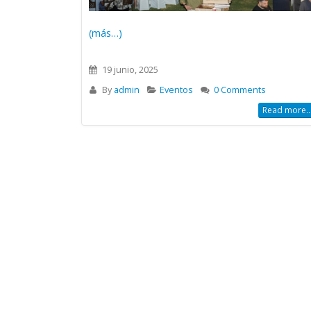
(más…)
19 junio, 2025
By
admin
Eventos
0 Comments
Read more..