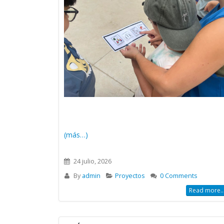
(más…)
24 julio, 2026
By
admin
Proyectos
0 Comments
Read more..