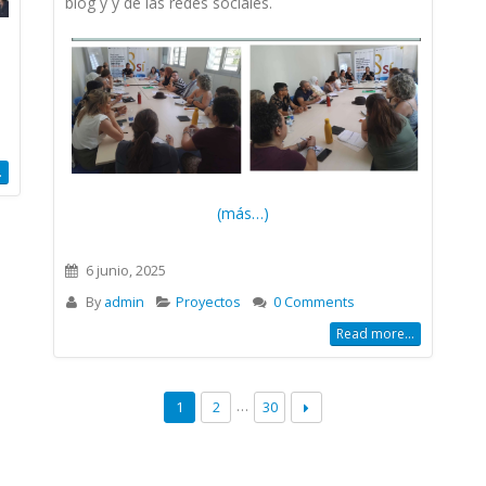
blog y y de las redes sociales.
.
(más…)
6 junio, 2025
By
admin
Proyectos
0 Comments
Read more...
…
1
2
30