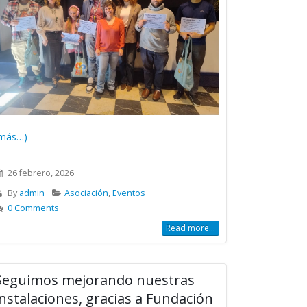
más…)
26 febrero, 2026
By
admin
Asociación
,
Eventos
0 Comments
Read more...
Seguimos mejorando nuestras
instalaciones, gracias a Fundación