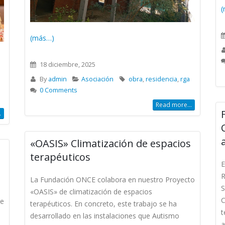
(
(más…)
18 diciembre, 2025
By
admin
Asociación
obra
,
residencia
,
rga
0 Comments
Read more...
.
«OASIS» Climatización de espacios
terapéuticos
E
R
La Fundación ONCE colabora en nuestro Proyecto
S
«OASIS» de climatización de espacios
C
ue
terapéuticos. En concreto, este trabajo se ha
t
desarrollado en las instalaciones que Autismo
a