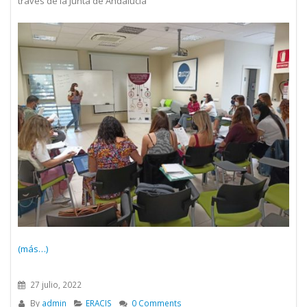
través de la Junta de Andalucía
(más…)
27 julio, 2022
By
admin
ERACIS
0 Comments