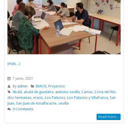
(más…)
7 junio, 2021
By
admin
ERACIS
,
Proyectos
Alcalá
,
alcalá de guadaíra
,
autismo sevilla
,
Camas
,
Coria del Rio
,
dos hermanas
,
eracis
,
Los Palacios
,
Los Palacios y Villafranca
,
San
Juan
,
San Juan de Aznalfarache
,
sevilla
0 Comments
Read more...