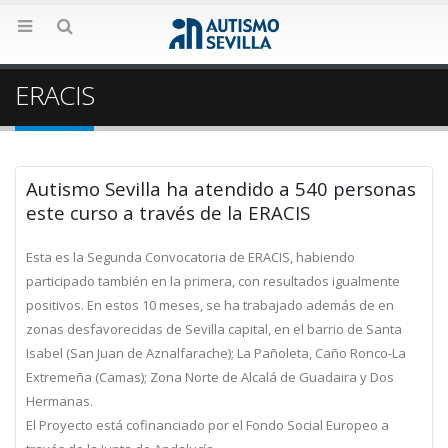
ERACIS
Autismo Sevilla ha atendido a 540 personas
este curso a través de la ERACIS
Esta es la Segunda Convocatoria de ERACIS, habiendo
participado también en la primera, con resultados igualmente
positivos. En estos 10 meses, se ha trabajado además de en
zonas desfavorecidas de Sevilla capital, en el barrio de Santa
Isabel (San Juan de Aznalfarache); La Pañoleta, Caño Ronco-La
Extremeña (Camas); Zona Norte de Alcalá de Guadaira y Dos
Hermanas.
El Proyecto está cofinanciado por el Fondo Social Europeo a