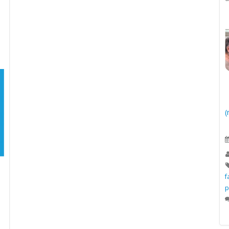
(
f
p