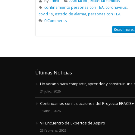
By
admin
Asociación
,
Material Familias
confinamiento personas con TEA
,
coronavirus
,
covid 19
,
estado de alarma
,
personas con TEA
0 Comments
Read more..
Últimas Noticias
Un verano para compartir, aprender y construir una 
24 julio, 2026
Continuamos con las acciones del Proyecto ERACIS+
13 abril, 2026
VII Encuentro de Expertos de Aspiro
26 febrero, 2026