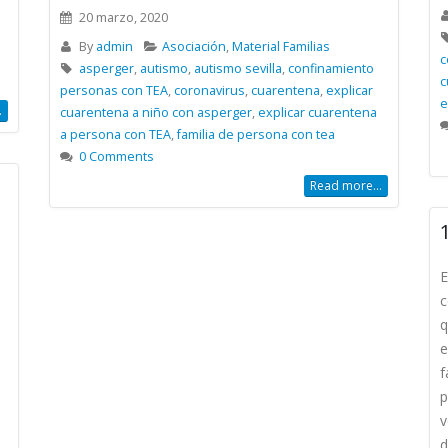
20 marzo, 2020
By
admin
Asociación
,
Material Familias
c
asperger
,
autismo
,
autismo sevilla
,
confinamiento
c
personas con TEA
,
coronavirus
,
cuarentena
,
explicar
e
.
cuarentena a niño con asperger
,
explicar cuarentena
a persona con TEA
,
familia de persona con tea
0 Comments
Read more...
E
c
q
e
f
p
v
d