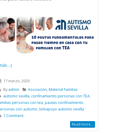
más…)
17 marzo, 2020
By
admin
Asociación
,
Material Familias
autismo sevilla
,
confinamiento personas con TEA
,
amilias personas con tea
,
pautas confinamiento
ersonas con autismo
,
teleapoyo autismo sevilla
1 Comment
Read more...