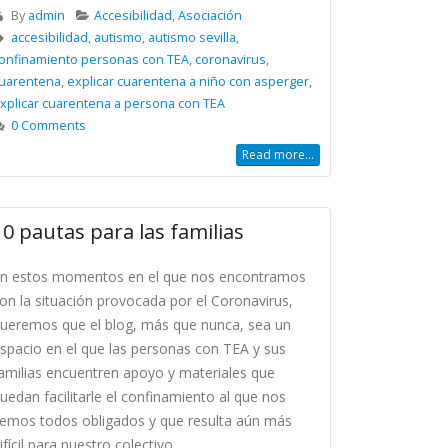
By
admin
Accesibilidad
,
Asociación
accesibilidad
,
autismo
,
autismo sevilla
,
onfinamiento personas con TEA
,
coronavirus
,
uarentena
,
explicar cuarentena a niño con asperger
,
xplicar cuarentena a persona con TEA
0 Comments
Read more...
10 pautas para las familias
n estos momentos en el que nos encontramos
on la situación provocada por el Coronavirus,
ueremos que el blog, más que nunca, sea un
spacio en el que las personas con TEA y sus
amilias encuentren apoyo y materiales que
uedan facilitarle el confinamiento al que nos
emos todos obligados y que resulta aún más
ifícil para nuestro colectivo.