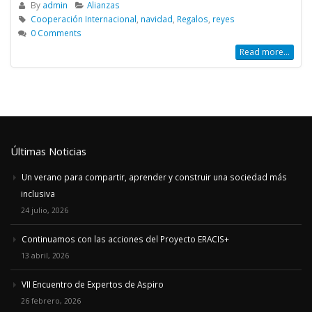
By
admin
Alianzas
Cooperación Internacional
,
navidad
,
Regalos
,
reyes
0 Comments
Read more...
Últimas Noticias
Un verano para compartir, aprender y construir una sociedad más
inclusiva
24 julio, 2026
Continuamos con las acciones del Proyecto ERACIS+
13 abril, 2026
VII Encuentro de Expertos de Aspiro
26 febrero, 2026