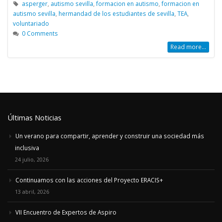
asperger
,
autismo sevilla
,
formacion en autismo
,
formacion en
autismo sevilla
,
hermandad de los estudiantes de sevilla
,
TEA
,
voluntariado
0 Comments
Read more...
Últimas Noticias
Un verano para compartir, aprender y construir una sociedad más
inclusiva
24 julio, 2026
Continuamos con las acciones del Proyecto ERACIS+
13 abril, 2026
VII Encuentro de Expertos de Aspiro