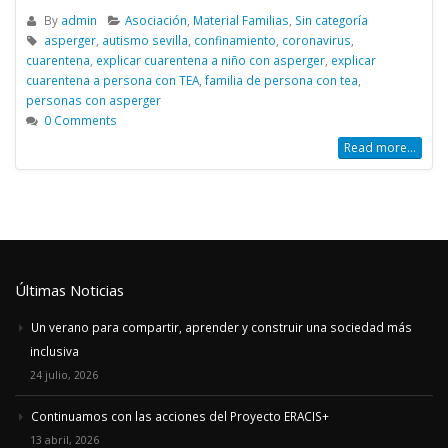
By
admin
Asociación
,
Material Familias
,
Sin categoría
asperger
,
autismo sevilla
,
confinamiento
,
coronavirus
,
cuarentena
,
explicar cuarentena a niño con asperger
,
explicar
cuarentena a persona con TEA
,
familia de persona con tea
,
personas con asperger
0 Comments
Read more...
Últimas Noticias
Un verano para compartir, aprender y construir una sociedad más
inclusiva
24 julio, 2026
Continuamos con las acciones del Proyecto ERACIS+
13 abril, 2026